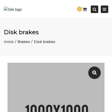
Togg
0
navi
Search
Disk brakes
Inicio
Brakes
Disk brakes