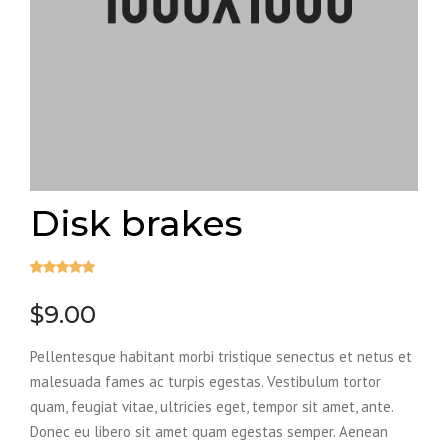
Disk brakes
Valorado
2
5.00
sobre
$
9.00
5 basado
en
Pellentesque habitant morbi tristique senectus et netus et
puntuaciones
de clientes
malesuada fames ac turpis egestas. Vestibulum tortor
quam, feugiat vitae, ultricies eget, tempor sit amet, ante.
Donec eu libero sit amet quam egestas semper. Aenean