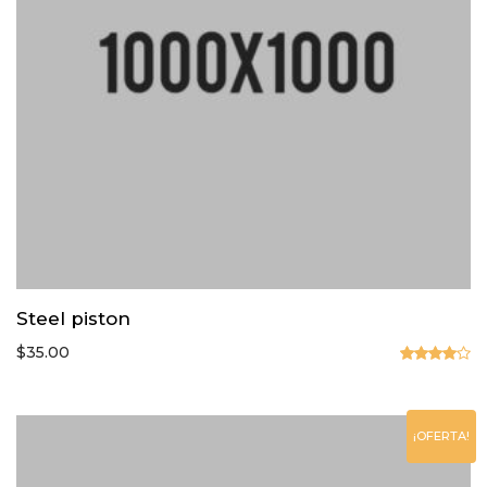
Steel piston
$
35.00
Valorado
en
4.00
de 5
¡OFERTA!