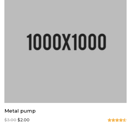
Metal pump
Original
Current
$
3.00
$
2.00
price
price
Valorado