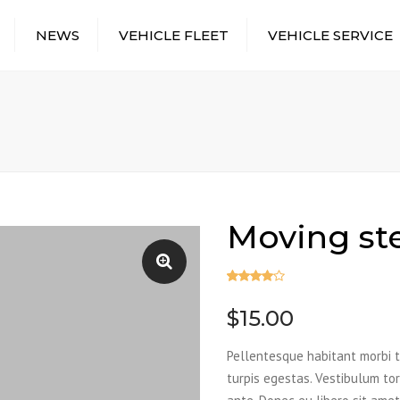
NEWS
VEHICLE FLEET
VEHICLE SERVICE
Moving ste
Valorado
1
4.00
$
15.00
sobre 5
basado
Pellentesque habitant morbi 
en
puntuación
turpis egestas. Vestibulum tort
de