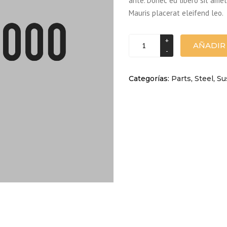
ante. Donec eu libero sit ame
cliente
Mauris placerat eleifend leo.
Moving
AÑADIR
steel
part
cantidad
Categorías:
Parts
,
Steel
,
Su