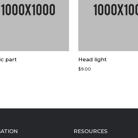
ic part
Head light
$
9.00
GATION
RESOURCES