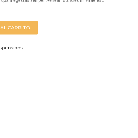
t quam egestas semper. Aenean ultricies mi vitae est.
 AL CARRITO
spensions