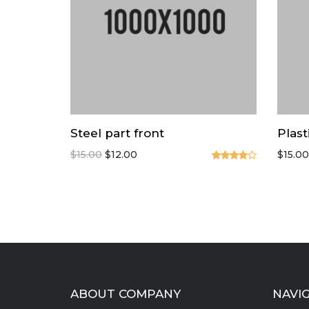
Steel part front
Plast
Original
Current
$
15.00
$
12.00
$
15.00
price
price
Valorado
en
4.00
was:
is:
de 5
$15.00.
$12.00.
ABOUT COMPANY
NAVI