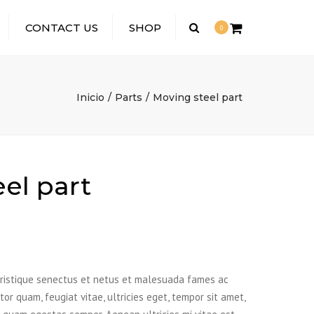
CONTACT US
SHOP
Search
0
Inicio
Parts
Moving steel part
el part
tristique senectus et netus et malesuada fames ac
or quam, feugiat vitae, ultricies eget, tempor sit amet,